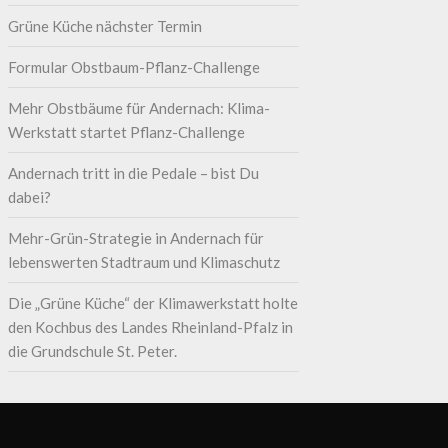
Grüne Küche nächster Termin
Formular Obstbaum-Pflanz-Challenge
Mehr Obstbäume für Andernach: Klima-
Werkstatt startet Pflanz-Challenge
Andernach tritt in die Pedale – bist Du
dabei?
Mehr-Grün-Strategie in Andernach für
lebenswerten Stadtraum und Klimaschutz
Die „Grüne Küche“ der Klimawerkstatt holte
den Kochbus des Landes Rheinland-Pfalz in
die Grundschule St. Peter.