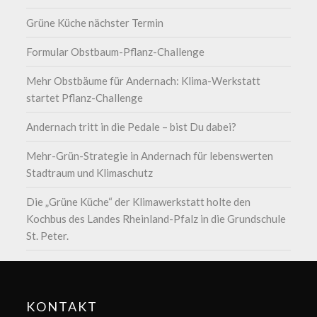
Grüne Küche nächster Termin
Formular Obstbaum-Pflanz-Challenge
Mehr Obstbäume für Andernach: Klima-Werkstatt
startet Pflanz-Challenge
Andernach tritt in die Pedale – bist Du dabei?
Mehr-Grün-Strategie in Andernach für lebenswerten
Stadtraum und Klimaschutz
Die „Grüne Küche“ der Klimawerkstatt holte den
Kochbus des Landes Rheinland-Pfalz in die Grundschule
St. Peter.
KONTAKT