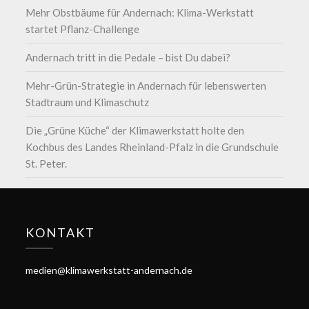
Mehr Obstbäume für Andernach: Klima-Werkstatt
startet Pflanz-Challenge
Andernach tritt in die Pedale – bist Du dabei?
Mehr-Grün-Strategie in Andernach für lebenswerten
Stadtraum und Klimaschutz
Die „Grüne Küche“ der Klimawerkstatt holte den
Kochbus des Landes Rheinland-Pfalz in die Grundschule
St. Peter.
KONTAKT
medien@klimawerkstatt-andernach.de