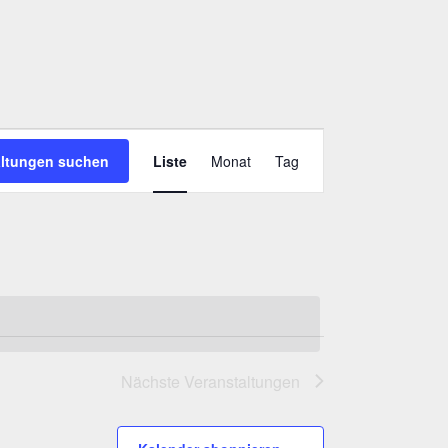
Veranstaltung
altungen suchen
Liste
Monat
Tag
Ansichten-
Navigation
Nächste
Veranstaltungen