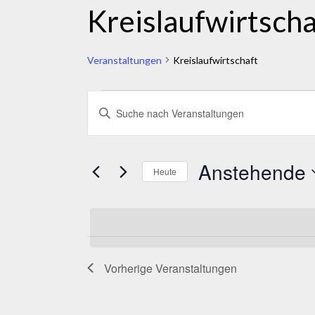
Kreislaufwirtscha
Veranstaltungen
Kreislaufwirtschaft
Veranstaltungen
Veranstaltungen
BITTE
SCHLÜSSELWORT
Suche
EINGEBEN.
und
SUCHE
Anstehende
Heute
NACH
Ansichten,
Datum
VERANSTALTUNGEN
Navigation
wählen.
SCHLÜSSELWORT.
Vorherige
Veranstaltungen